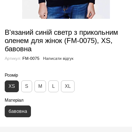
В'язаний синій светр з прикольним
оленем для жінок (FM-0075), XS,
бавовна
Артикул:
FM-0075
Написати відгук
Розмір
XS
S
M
L
XL
Матеріал
бавовна