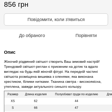
856 грн
Повідомити, коли з'явиться
До обраного
Порівняти
Опис
Жіночий різдвяний світшот створить Ваш зимовий настрій!
Трендовий світшот-реглан є приємним на дотик та вдало
виглядає на будь-якій жіночій фігурі. На передній частині
світшота розміщена вишивка з оленями, яка виконана
хрестиком, білими нитками. Тканина светра - високоякісна,
утеплена, завжди актуального синього кольору.
Размер
Длина изделия
Полуобхват груди по изделию
Дли
XS
62
44
S
66
47