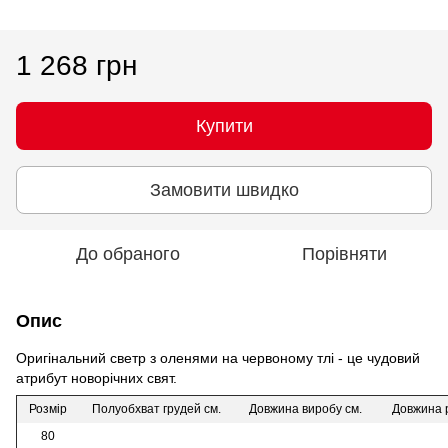
1 268 грн
Купити
Замовити швидко
До обраного
Порівняти
Опис
Оригінальний светр з оленями на червоному тлі - це чудовий
атрибут новорічних свят.
Розмір
Полуобхват грудей см.
Довжина виробу см.
Довжина р
80