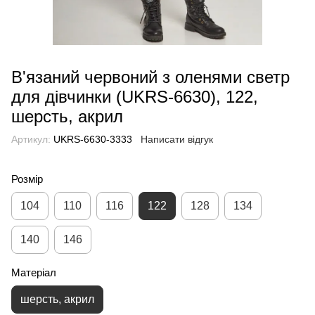
В'язаний червоний з оленями светр
для дівчинки (UKRS-6630), 122,
шерсть, акрил
Артикул:
UKRS-6630-3333
Написати відгук
Розмір
104
110
116
122
128
134
140
146
Матеріал
шерсть, акрил