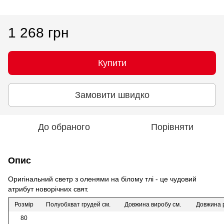
1 268 грн
Купити
Замовити швидко
До обраного
Порівняти
Опис
Оригінальний светр з оленями на білому тлі - це чудовий
атрибут новорічних свят.
Розмір
Полуобхват грудей см.
Довжина виробу см.
Довжина р
80