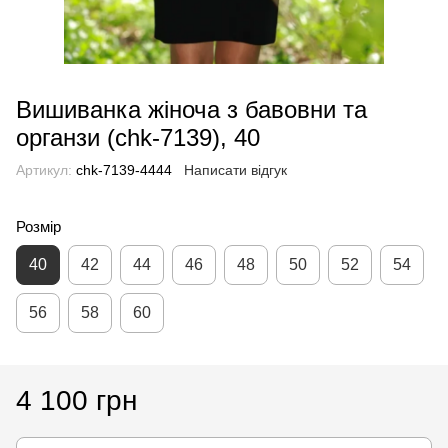
Вишиванка жіноча з бавовни та
органзи (chk-7139), 40
Артикул:
chk-7139-4444
Написати відгук
Розмір
40
42
44
46
48
50
52
54
56
58
60
4 100 грн