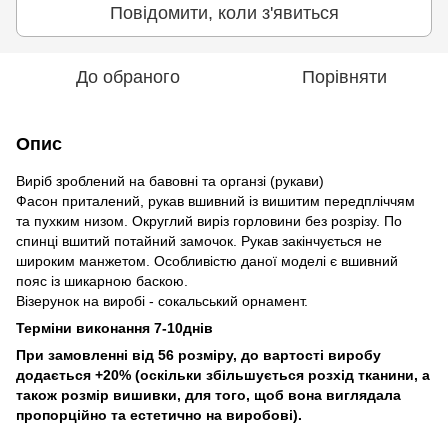
Повідомити, коли з'явиться
До обраного
Порівняти
Опис
Виріб зроблений на бавовні та органзі (рукави)
Фасон приталений, рукав вшивний із вишитим передпліччям
та пухким низом. Округлий виріз горловини без розрізу. По
спинці вшитий потайний замочок. Рукав закінчується не
широким манжетом. Особливістю даної моделі є вшивний
пояс із шикарною баскою.
Візерунок на виробі - сокальський орнамент.
Терміни виконання 7-10днів
При замовленні від 56 розміру, до вартості виробу
додається +20% (оскільки збільшується розхід тканини, а
також розмір вишивки, для того, щоб вона виглядала
пропорційно та естетично на виробові).