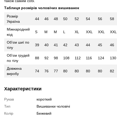
також самим собі.
Таблиця розмірів чоловічих вишиванок
Розмір
44
46
48
50
52
54
56
58
Україна
Міжнародний
S
M
M
L
XL
XXL
XXL
XXL
код
Об'єм шиї по
39
40
41
42
43
44
45
46
тілу
Об'єм грудей
88
92
98
108
112
116
124
130
по тілу
Довжина
74
76
77
80
80
80
80
82
виробу
Характеристики
Рукав
короткий
Тип
Вишиванки чоловічі
Колір
Бежевий