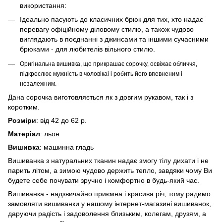
використання:
Ідеально пасують до класичних брюк для тих, хто надає
перевагу офіційному діловому стилю, а також чудово
виглядають в поєднанні з джинсами та іншими сучасними
брюками - для любителів вільного стилю.
Оригінальна вишивка, що прикрашає сорочку, освіжає обличчя,
підкреслює мужність в чоловікаі і робить його впевненим і
незалежним.
Дана сорочка виготовляється як з довгим рукавом, так і з
коротким.
Розміри
: від 42 до 62 р.
Матеріал
: льон
Вишивка
: машинна гладь
Вишиванка з натуральних тканин надає змогу тілу дихати і не
парить літом, а зимою чудово держить тепло, завдяки чому Ви
будете себе почувати зручно і комфортно в будь-який час.
Вишиванка - надзвичайно приємна і красива річ, тому радимо
замовляти вишиванки у нашому інтернет-магазині вишиванок,
даруючи радість і задоволення близьким, колегам, друзям, а