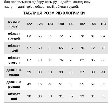
Для правильного підбору розміру, надайте менеджеру
наступні дані: зріст, обхват талії, обхват грудей.
ТАБЛИЦЯ РОЗМІРІВ ХЛОПЧИКИ
розмір
122
128
134
140
146
152
158
164
(ріст)
обхват
63
66
69
72
75
78
81
84
грудей
обхват
57
60
62
65
67
70
72
75
талії
обхват
67
70
73
76
79
82
85
88
стегон
довжина
29
30
31
33
35
37
39
41
спини
довжина
43
46
48
51
53
55
57
59
рукава
обхват
30
30
31
31
32
33
34
35
шиї