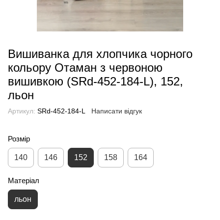
Вишиванка для хлопчика чорного
кольору Отаман з червоною
вишивкою (SRd-452-184-L), 152,
льон
Артикул:
SRd-452-184-L
Написати відгук
Розмір
140
146
152
158
164
Матеріал
льон