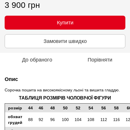
3 900 грн
Купити
Замовити швидко
До обраного
Порівняти
Опис
Сорочка пошита на високоякісному льоні та вишита гладдю.
ТАБЛИЦЯ РОЗМІРІВ ЧОЛОВІЧОЇ ФІГУРИ
розмір
44
46
48
50
52
54
56
58
6
обхват
88
92
96
100
104
108
112
116
1
грудей