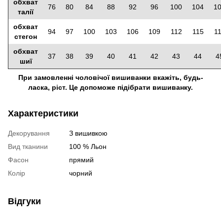
обхват
76
80
84
88
92
96
100
104
1
талії
обхват
94
97
100
103
106
109
112
115
1
стегон
обхват
37
38
39
40
41
42
43
44
4
шиї
При замовленні чоловічої вишиванки вкажіть, будь-
ласка, ріст. Це допоможе підібрати вишиванку.
Характеристики
Декорування
З вишивкою
Вид тканини
100 % Льон
Фасон
прямий
Колір
чорний
Відгуки