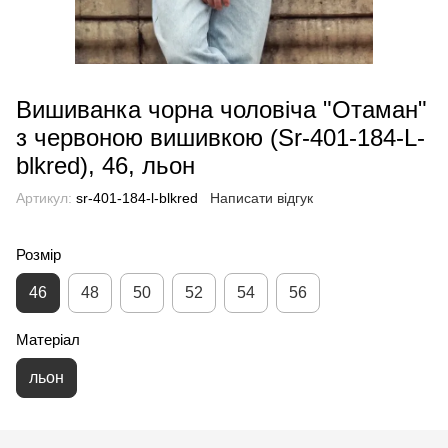
Вишиванка чорна чоловіча "Отаман"
з червоною вишивкою (Sr-401-184-L-
blkred), 46, льон
Артикул:
sr-401-184-l-blkred
Написати відгук
Розмір
46
48
50
52
54
56
Матеріал
льон