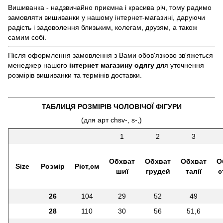
Вишиванка - надзвичайно приємна і красива річ, тому радимо
замовляти вишиванки у нашому інтернет-магазині, даруючи
радість і задоволення близьким, колегам, друзям, а також
самим собі.
Після оформлення замовлення з Вами обов'язково зв'яжеться
менеджер нашого
інтернет магазину одягу
для уточнення
розмірів вишиванки та термінів доставки.
ТАБЛИЦЯ РОЗМІРІВ ЧОЛОВІЧОЇ ФІГУРИ
(для арт chsv-, s-,)
1
2
3
Обхват
Обхват
Обхват
О
Size
Розмір
Ріст,см
шиї
грудей
талії
с
26
104
29
52
49
28
110
30
56
51,6