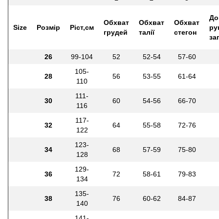
До
Обхват
Обхват
Обхват
Size
Розмір
Ріст,см
ру
грудей
талії
стегон
за
26
99-104
52
52-54
57-60
105-
28
56
53-55
61-64
110
111-
30
60
54-56
66-70
116
117-
32
64
55-58
72-76
122
123-
34
68
57-59
75-80
128
129-
36
72
58-61
79-83
134
135-
38
76
60-62
84-87
140
141-