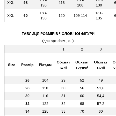
183-
103-
126-
XXL
58
116
190
108
130
183-
131-
XXL
60
120
109-114
190
135
ТАБЛИЦЯ РОЗМІРІВ ЧОЛОВІЧОЇ ФІГУРИ
(для арт chsv-, s-,)
1
2
3
Обхват
Обхват
Обхват
О
Size
Розмір
Ріст,см
шиї
грудей
талії
с
26
104
29
52
49
28
110
30
56
51,6
30
116
31
60
54,4
32
122
32
68
57,2
34
128
33
70
60