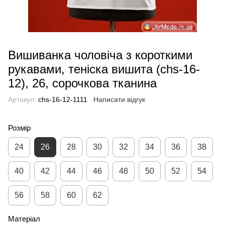
Вишиванка чоловіча з короткими
рукавами, теніска вишита (chs-16-
12), 26, сорочкова тканина
Артикул:
chs-16-12-1111
Написати відгук
Розмір
24
26
28
30
32
34
36
38
40
42
44
46
48
50
52
54
56
58
60
62
Матеріал