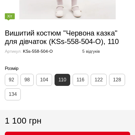
Хіт
Вишитий костюм "Червона казка"
для дівчаток (KSs-558-504-O), 110
Артикул:
KSs-558-504-O
5 відгуків
Розмір
92
98
104
110
116
122
128
134
1 100 грн