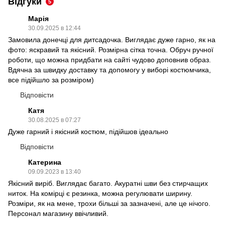
Відгуки
5
Марія
30.09.2025 в 12:44
Замовила донечці для дитсадочка. Виглядає дуже гарно, як на
фото: яскравий та якісний. Розмірна сітка точна. Обруч ручної
роботи, що можна придбати на сайті чудово доповнив образ.
Вдячна за швидку доставку та допомогу у виборі костюмчика,
все підійшло за розміром)
Відповісти
Катя
30.08.2025 в 07:27
Дуже гарний і якісний костюм, підійшов ідеально
Відповісти
Катерина
09.09.2023 в 13:40
Якісний виріб. Виглядає багато. Акуратні шви без стирчащих
ниток. На комірці є резинка, можна регулювати ширину.
Розміри, як на мене, трохи більші за зазначені, але це нічого.
Персонал магазину ввічливий.