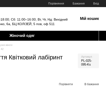
Порівняння
Бажання
Вхід
Мій кошик
18:00; Сб: 11:00–16:00; Вт, Чт, Нд: Вихідний
енко, 6а, БЦ КОЛІЗЕЙ, 5 пов, оф 511
Жіночий одяг
укні жіночі
 42
тя Квітковий лабіринт
Артикул
PL-025-
095-Ks
Порівняти
В бажання