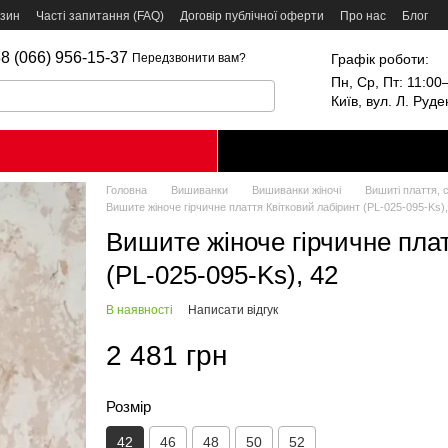
азин
Часті запитання (FAQ)
Договір публічної оферти
Про нас
Блог
8 (066) 956-15-37
Графік роботи:
Передзвонити вам?
Пн, Ср, Пт: 11:00–
Київ, вул. Л. Руд
Головна
Вишиванки
Вишиванки жіночі
Вишиті плаття, с
Вишите жіноче гірчичне плаття Квітковий лабіринт (PL-025-095-Ks),
Вишите жіноче гірчичне плат
(PL-025-095-Ks), 42
В наявності
Написати відгук
2 481 грн
Розмір
42
46
48
50
52