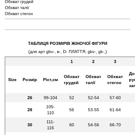
Обхват грудей
Обхват талії
Обхват стегон
ТАБЛИЦЯ РОЗМІРІВ ЖІНОЧОЇ ФІГУРИ
(для арт gbv-, в-, D- ПЛАТТЯ, gkv-, gk-,)
1
2
3
До
Обхват
Обхват
Обхват
Size
Розмір
Ріст,см
ру
грудей
талії
стегон
за
26
99-104
52
52-54
57-60
105-
28
56
53-55
61-64
110
111-
30
60
54-56
66-70
116