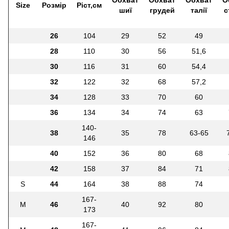
Обхват
Обхват
Обхват
О
Size
Розмір
Ріст,см
шиї
грудей
талії
с
26
104
29
52
49
28
110
30
56
51,6
30
116
31
60
54,4
32
122
32
68
57,2
34
128
33
70
60
36
134
34
74
63
140-
38
35
78
63-65
146
40
152
36
80
68
42
158
37
84
71
S
44
164
38
88
74
167-
M
46
40
92
80
173
167-