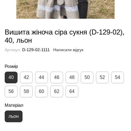
Вишита жіноча сіра сукня (D-129-02),
40, льон
Артикул:
D-129-02-1111
Написати відгук
Розмір
40
42
44
46
48
50
52
54
56
58
60
62
64
Матеріал
льон