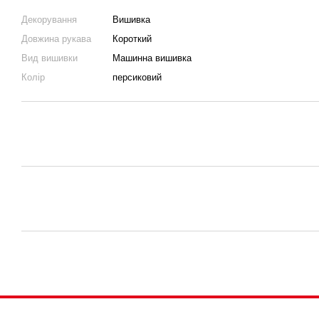
Декорування
Вишивка
Довжина рукава
Короткий
Вид вишивки
Машинна вишивка
Колір
персиковий