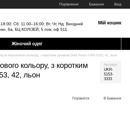
Порівняння
Бажання
Вхід
Мій кошик
18:00; Сб: 11:00–16:00; Вт, Чт, Нд: Вихідний
енко, 6а, БЦ КОЛІЗЕЙ, 5 пов, оф 511
Жіночий одяг
луза персикового кольору, з коротким рукавом Dark Peach UKR-5153, 42, льон
вого кольору, з коротким
Артикул
UKR-
3, 42, льон
5153-
3333
Порівняти
В бажання