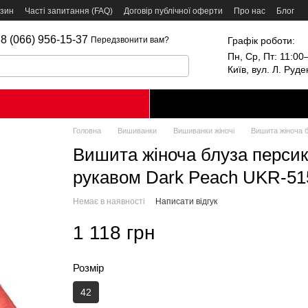
азин
Часті запитання (FAQ)
Договір публічної оферти
Про нас
Блог
8 (066) 956-15-37
Графік роботи:
Передзвонити вам?
Пн, Ср, Пт: 11:00–
Київ, вул. Л. Руд
Головна
Вишиванки
Вишиванки жіночі
Вишита жіноча б
Вишита жіноча блуза персико
рукавом Dark Peach UKR-515
Немає в наявності
Написати відгук
1 118 грн
Розмір
42