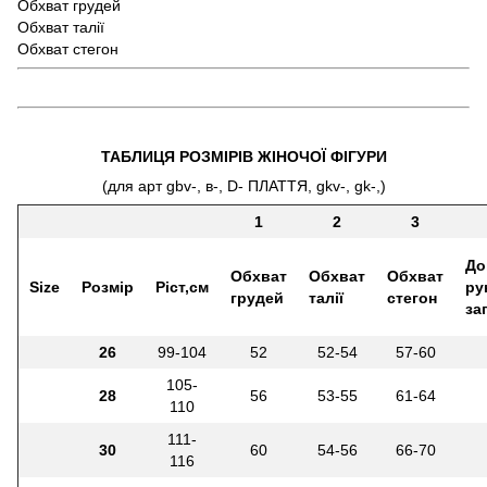
Обхват грудей
Обхват талії
Обхват стегон
ТАБЛИЦЯ РОЗМІРІВ ЖІНОЧОЇ ФІГУРИ
(для арт gbv-, в-, D- ПЛАТТЯ, gkv-, gk-,)
1
2
3
До
Обхват
Обхват
Обхват
Size
Розмір
Ріст,см
ру
грудей
талії
стегон
за
26
99-104
52
52-54
57-60
105-
28
56
53-55
61-64
110
111-
30
60
54-56
66-70
116