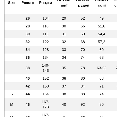
Обхват
Обхват
Обхват
О
Size
Розмір
Ріст,см
шиї
грудей
талії
с
26
104
29
52
49
28
110
30
56
51,6
30
116
31
60
54,4
32
122
32
68
57,2
34
128
33
70
60
36
134
34
74
63
140-
38
35
78
63-65
146
40
152
36
80
68
42
158
37
84
71
S
44
164
38
88
74
167-
M
46
40
92
80
173
167-