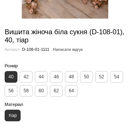
Вишита жіноча біла сукня (D-108-01),
40, тіар
Артикул:
D-108-01-1111
Написати відгук
Розмір
40
42
44
46
48
50
52
54
56
58
60
62
64
Матеріал
тіар