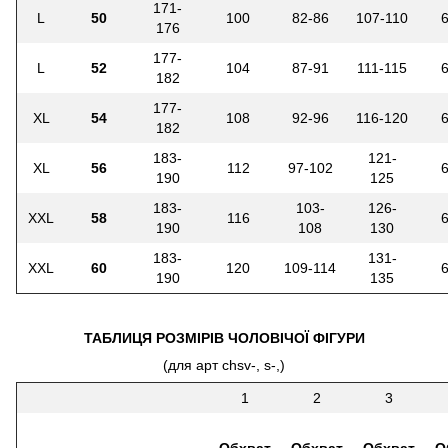
171-
L
50
100
82-86
107-110
176
177-
L
52
104
87-91
111-115
182
177-
XL
54
108
92-96
116-120
182
183-
121-
XL
56
112
97-102
190
125
183-
103-
126-
XXL
58
116
190
108
130
183-
131-
XXL
60
120
109-114
190
135
ТАБЛИЦЯ РОЗМІРІВ ЧОЛОВІЧОЇ ФІГУРИ
(для арт chsv-, s-,)
1
2
3