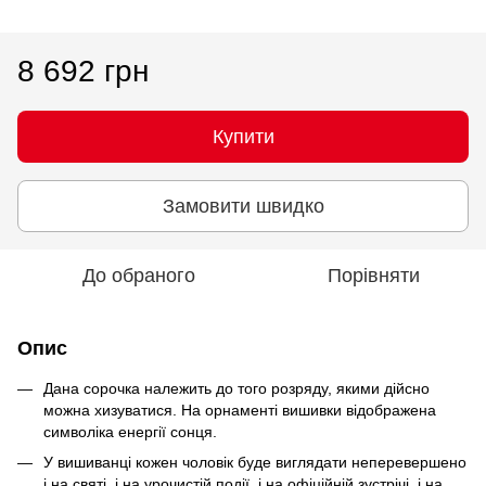
8 692 грн
Купити
Замовити швидко
До обраного
Порівняти
Опис
Дана сорочка належить до того розряду, якими дійсно
можна хизуватися. На орнаменті вишивки відображена
символіка енергії сонця.
У вишиванці кожен чоловік буде виглядати неперевершено
і на святі, і на урочистій події, і на офіційній зустрічі, і на