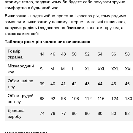
втримує тепло, завдяки чому Ви будете себе почувати зручно і
комфортно в будь-який час.
Вишиванка - надзвичайно приємна і красива річ, тому радимо
замовляти вишиванки у нашому інтернет-магазині вишиванок,
даруючи радість і задоволення близьким, колегам, друзям, а
також самим собі.
Таблиця розмірів чоловічих вишиванок
Розмір
44
46
48
50
52
54
56
58
Україна
Міжнародний
S
M
M
L
XL
XXL
XXL
XXL
код
Об'єм шиї по
39
40
41
42
43
44
45
46
тілу
Об'єм грудей
88
92
98
108
112
116
124
130
по тілу
Довжина
74
76
77
80
80
80
80
82
виробу