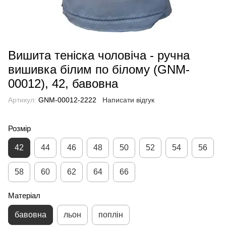
Вишита теніска чоловіча - ручна
вишивка білим по білому (GNM-
00012), 42, бавовна
Артикул:
GNM-00012-2222
Написати відгук
Розмір
42
44
46
48
50
52
54
56
58
60
62
64
66
Матеріал
бавовна
льон
поплін