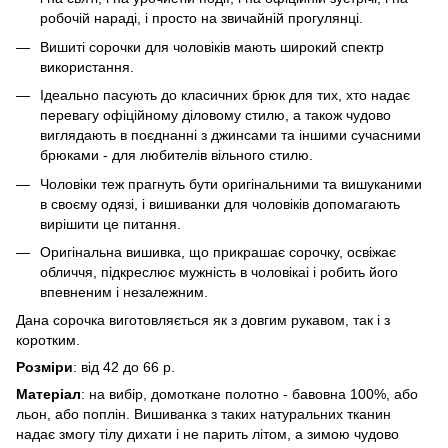
робочій нараді, і просто на звичайній прогулянці.
Вишиті сорочки для чоловіків мають широкий спектр
використання.
Ідеально пасують до класичних брюк для тих, хто надає
перевагу офіційному діловому стилю, а також чудово
виглядають в поєднанні з джинсами та іншими сучасними
брюками - для любителів вільного стилю.
Чоловіки теж прагнуть бути оригінальними та вишуканими
в своєму одязі, і вишиванки для чоловіків допомагають
вирішити це питання.
Оригінальна вишивка, що прикрашає сорочку, освіжає
обличчя, підкреслює мужність в чоловікаі і робить його
впевненим і незалежним.
Дана сорочка виготовляється як з довгим рукавом, так і з
коротким.
Розміри
: від 42 до 66 р.
Матеріал
: на вибір, домоткане полотно - бавовна 100%, або
льон, або поплін. Вишиванка з таких натуральних тканин
надає змогу тілу дихати і не парить літом, а зимою чудово