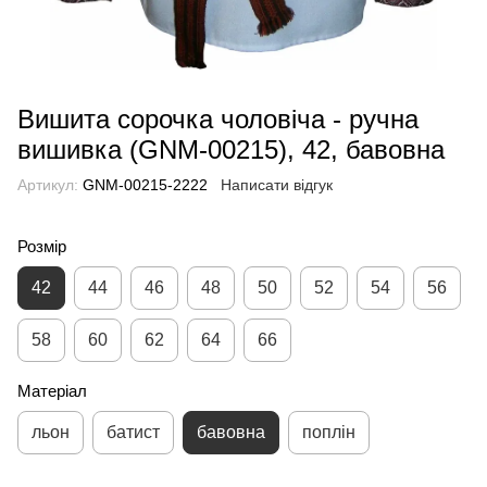
Вишита сорочка чоловіча - ручна
вишивка (GNM-00215), 42, бавовна
Артикул:
GNM-00215-2222
Написати відгук
Розмір
42
44
46
48
50
52
54
56
58
60
62
64
66
Матеріал
льон
батист
бавовна
поплін