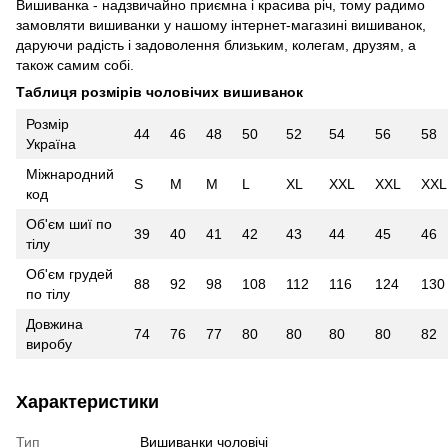
Вишиванка - надзвичайно приємна і красива річ, тому радимо
замовляти вишиванки у нашому інтернет-магазині вишиванок,
даруючи радість і задоволення близьким, колегам, друзям, а
також самим собі.
Таблиця розмірів чоловічих вишиванок
Розмір
44
46
48
50
52
54
56
58
Україна
Міжнародний
S
M
M
L
XL
XXL
XXL
XXL
код
Об'єм шиї по
39
40
41
42
43
44
45
46
тілу
Об'єм грудей
88
92
98
108
112
116
124
130
по тілу
Довжина
74
76
77
80
80
80
80
82
виробу
Характеристики
Тип
Вишиванки чоловічі