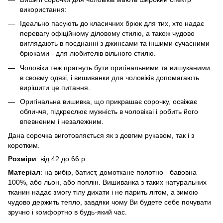
використання:
Ідеально пасують до класичних брюк для тих, хто надає
перевагу офіційному діловому стилю, а також чудово
виглядають в поєднанні з джинсами та іншими сучасними
брюками - для любителів вільного стилю.
Чоловіки теж прагнуть бути оригінальними та вишуканими
в своєму одязі, і вишиванки для чоловіків допомагають
вирішити це питання.
Оригінальна вишивка, що прикрашає сорочку, освіжає
обличчя, підкреслює мужність в чоловікаі і робить його
впевненим і незалежним.
Дана сорочка виготовляється як з довгим рукавом, так і з
коротким.
Розміри
: від 42 до 66 р.
Матеріал
: на вибір, батист, домоткане полотно - бавовна
100%, або льон, або поплін. Вишиванка з таких натуральних
тканин надає змогу тілу дихати і не парить літом, а зимою
чудово держить тепло, завдяки чому Ви будете себе почувати
зручно і комфортно в будь-який час.