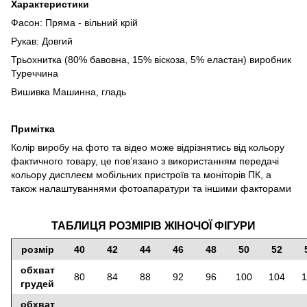
Характеристики
Фасон: Пряма - вільний крій
Рукав: Довгий
Трьохнитка (80% бавовна, 15% віскоза, 5% еластан) виробник
Туреччина
Вишивка Машинна, гладь
Примітка
Колір виробу на фото та відео може відрізнятись від кольору
фактичного товару, це повʼязано з використанням передачі
кольору дисплеєм мобільних пристроїв та моніторів ПК, а
також налаштуваннями фотоапаратури та іншими факторами
ТАБЛИЦЯ РОЗМІРІВ ЖІНОЧОЇ ФІГУРИ
розмір
40
42
44
46
48
50
52
обхват
80
84
88
92
96
100
104
1
грудей
обхват