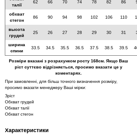
62
66
70
74
78
82
86
талії
обхват
86
90
94
98
102
106
110
стегон
высота
25
26
27
28
29
30
31
грудей
ширина
33.5
34.5
35.5
36.5
37.5
38.5
39.5
4
спини
Розміри вказані з розрахунком росту 168см. Якщо Ваш
ріст суттєво відрізняється, просимо вказати це у
коментарях.
При замовленні, для більш точного визначення розміру,
просимо вказати менеджеру Ваші мірки:
Зріст
Обхват грудей
Обхват талії
Обхват стегон
Характеристики