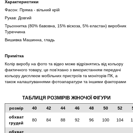
Характеристики
Фасон: Пряма - вільний крій
Рукав: Довгий
Трьохнитка (80% бавовна, 15% віскоза, 5% еластан) виробник
Туреччина
Вишивка Машинна, гладь
Примітка
Колір виробу на фото та відео може відрізнятись від кольору
фактичного товару, це повʼязано з використанням передачі
кольору дисплеєм мобільних пристроїв та моніторів ПК, а
також налаштуваннями фотоапаратури та іншими факторами
ТАБЛИЦЯ РОЗМІРІВ ЖІНОЧОЇ ФІГУРИ
розмір
40
42
44
46
48
50
52
обхват
80
84
88
92
96
100
104
1
грудей
обхват