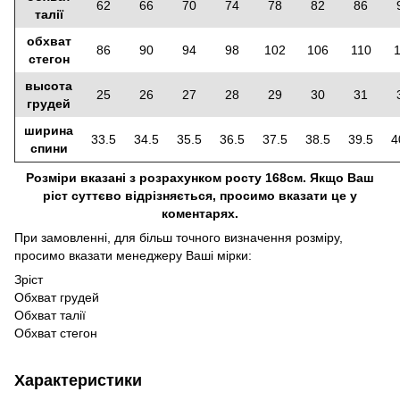
62
66
70
74
78
82
86
талії
обхват
86
90
94
98
102
106
110
стегон
высота
25
26
27
28
29
30
31
грудей
ширина
33.5
34.5
35.5
36.5
37.5
38.5
39.5
4
спини
Розміри вказані з розрахунком росту 168см. Якщо Ваш
ріст суттєво відрізняється, просимо вказати це у
коментарях.
При замовленні, для більш точного визначення розміру,
просимо вказати менеджеру Ваші мірки:
Зріст
Обхват грудей
Обхват талії
Обхват стегон
Характеристики