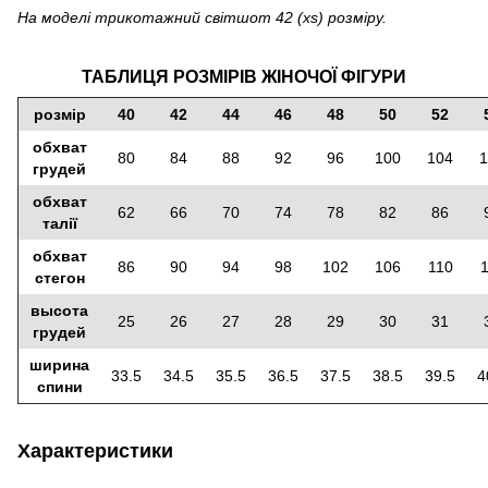
На моделі трикотажний світшот 42 (xs) розміру.
ТАБЛИЦЯ РОЗМІРІВ ЖІНОЧОЇ ФІГУРИ
розмір
40
42
44
46
48
50
52
обхват
80
84
88
92
96
100
104
1
грудей
обхват
62
66
70
74
78
82
86
талії
обхват
86
90
94
98
102
106
110
стегон
высота
25
26
27
28
29
30
31
грудей
ширина
33.5
34.5
35.5
36.5
37.5
38.5
39.5
4
спини
Характеристики