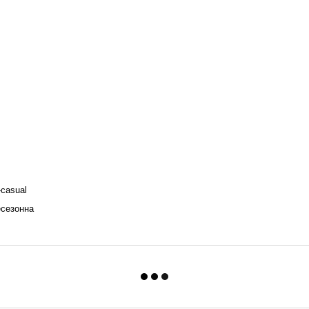
-casual
есезонна