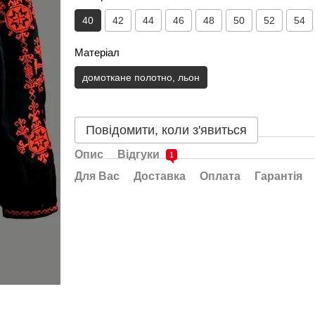
40
42
44
46
48
50
52
54
Матеріал
домоткане полотно, льон
Повідомити, коли з'явиться
Опис
Відгуки
1
Для Вас
Доставка
Оплата
Гарантія