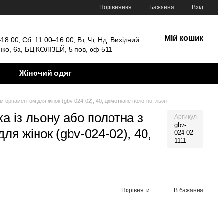
Порівняння
Бажання
Вхід
Мій кошик
18:00; Сб: 11:00–16:00; Вт, Чт, Нд: Вихідний
енко, 6а, БЦ КОЛІЗЕЙ, 5 пов, оф 511
Жіночий одяг
м орнаментом для жінок (gbv-024-02), 40, домоткане полотно, льон
а із льону або полотна з
Артикул
gbv-
я жінок (gbv-024-02), 40,
024-02-
1111
Порівняти
В бажання