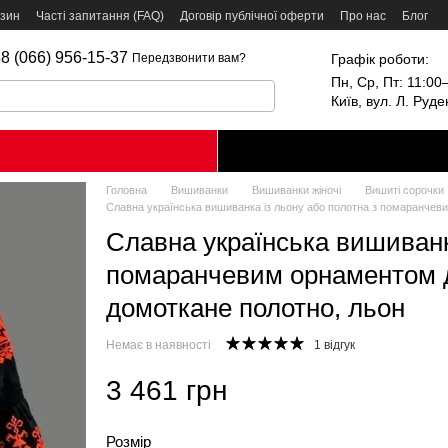
азин
Часті запитання (FAQ)
Договір публічної оферти
Про нас
Блог
8 (066) 956-15-37
Графік роботи:
Передзвонити вам?
Пн, Ср, Пт: 11:00–
Київ, вул. Л. Руд
Головна
Вишиванки
Вишиванки жіночі
Вишиті сорочки
Славна українська вишиванка із льону або полотна з помаранчеви
Славна українська вишиванк
помаранчевим орнаментом дл
домоткане полотно, льон
Немає в наявності
1 відгук
3 461 грн
Розмір