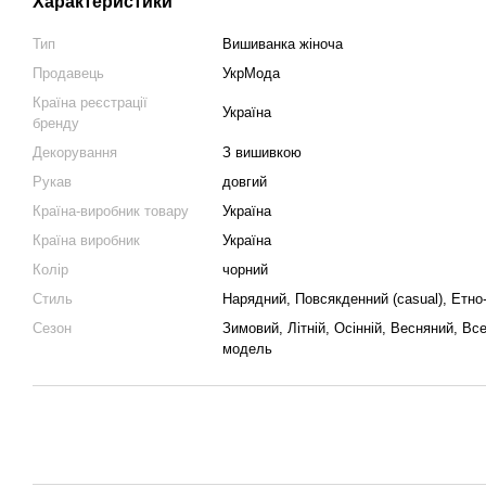
Характеристики
Тип
Вишиванка жіноча
Продавець
УкрМода
Країна реєстрації
Україна
бренду
Декорування
З вишивкою
Рукав
довгий
Країна-виробник товару
Україна
Країна виробник
Україна
Колір
чорний
Стиль
Нарядний, Повсякденний (casual), Етно
Сезон
Зимовий, Літній, Осінній, Весняний, Вс
модель