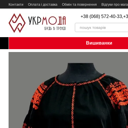
Перейти до основного контенту
Контакти
Оплата і доставка
Обмін та повернення
Відгуки про маг
+38 (068) 572-40-33,
+3
Вишиванки