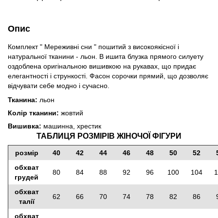
Опис
Комплект "
Мереживні сни
" пошитий з високоякісної і
натуральної тканини - льон.
В
ишита блузка прямого силуету
оздоблена оригінальною вишивкою на рукавах, що придає
елегантності і стрункості.
Фасон сорочки прямий, що дозволяє
відчувати себе модно і сучасно.
Тканина:
льон
Колір тканини:
жовтий
Вишивка:
машинна, хрестик
ТАБЛИЦЯ РОЗМІРІВ ЖІНОЧОЇ ФІГУРИ
розмір
40
42
44
46
48
50
52
обхват
80
84
88
92
96
100
104
1
грудей
обхват
62
66
70
74
78
82
86
талії
обхват