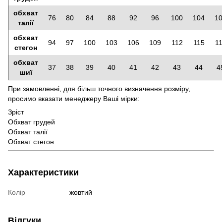
обхват
76
80
84
88
92
96
100
104
1
талії
обхват
94
97
100
103
106
109
112
115
1
стегон
обхват
37
38
39
40
41
42
43
44
4
шиї
При замовленні, для більш точного визначення розміру,
просимо вказати менеджеру Ваші мірки:
Зріст
Обхват грудей
Обхват талії
Обхват стегон
Характеристики
Колір
жовтий
Відгуки