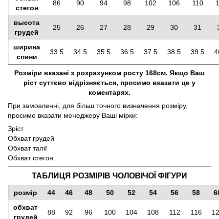
86
90
94
98
102
106
110
стегон
высота
25
26
27
28
29
30
31
грудей
ширина
33.5
34.5
35.5
36.5
37.5
38.5
39.5
4
спини
Розміри вказані з розрахунком росту 168см. Якщо Ваш
ріст суттєво відрізняється, просимо вказати це у
коментарях.
При замовленні, для більш точного визначення розміру,
просимо вказати менеджеру Ваші мірки:
Зріст
Обхват грудей
Обхват талії
Обхват стегон
ТАБЛИЦЯ РОЗМІРІВ ЧОЛОВІЧОЇ ФІГУРИ
розмір
44
46
48
50
52
54
56
58
6
обхват
88
92
96
100
104
108
112
116
1
грудей