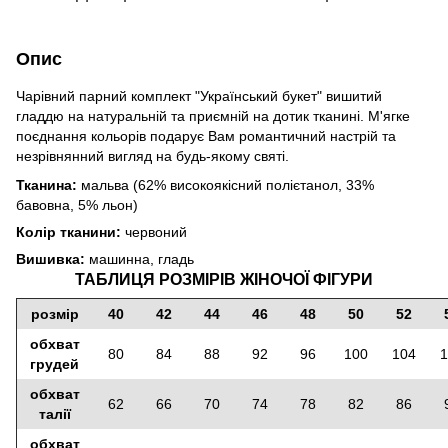
Опис
Чарівний парний комплект "Український букет" вишитий
гладдю на натуральній та приємній на дотик тканині. М'ягке
поєднання кольорів подарує Вам романтичний настрій та
незрівнянний вигляд на будь-якому святі.
Тканина:
мальва (62% високоякісний полієтанол, 33%
бавовна, 5% льон)
Колір тканини:
червоний
Вишивка:
машинна, гладь
ТАБЛИЦЯ РОЗМІРІВ ЖІНОЧОЇ ФІГУРИ
розмір
40
42
44
46
48
50
52
обхват
80
84
88
92
96
100
104
1
грудей
обхват
62
66
70
74
78
82
86
талії
обхват