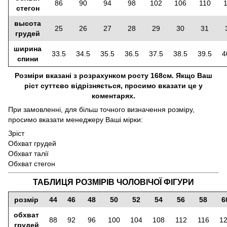
86
90
94
98
102
106
110
стегон
высота
25
26
27
28
29
30
31
грудей
ширина
33.5
34.5
35.5
36.5
37.5
38.5
39.5
4
спини
Розміри вказані з розрахунком росту 168см. Якщо Ваш
ріст суттєво відрізняється, просимо вказати це у
коментарях.
При замовленні, для більш точного визначення розміру,
просимо вказати менеджеру Ваші мірки:
Зріст
Обхват грудей
Обхват талії
Обхват стегон
ТАБЛИЦЯ РОЗМІРІВ ЧОЛОВІЧОЇ ФІГУРИ
розмір
44
46
48
50
52
54
56
58
6
обхват
88
92
96
100
104
108
112
116
1
грудей