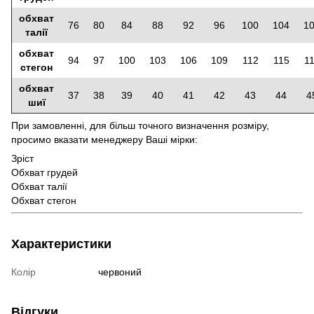
обхват
76
80
84
88
92
96
100
104
1
талії
обхват
94
97
100
103
106
109
112
115
1
стегон
обхват
37
38
39
40
41
42
43
44
4
шиї
При замовленні, для більш точного визначення розміру,
просимо вказати менеджеру Ваші мірки:
Зріст
Обхват грудей
Обхват талії
Обхват стегон
Характеристики
Колір
червоний
Відгуки