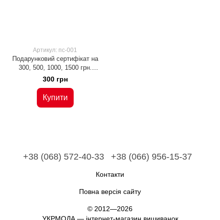
Артикул: пс-001
Подарунковий сертифікат на
300, 500, 1000, 1500 грн.
(Пс-001), на 300 грн
300 грн
Купити
+38 (068) 572-40-33
+38 (066) 956-15-37
Контакти
Повна версія сайту
© 2012—2026
УКРМОДА — інтернет-магазин вишиванок