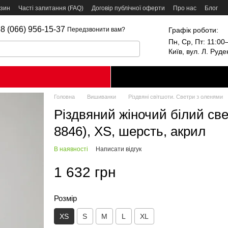
азин
Часті запитання (FAQ)
Договір публічної оферти
Про нас
Блог
8 (066) 956-15-37
Графік роботи:
Передзвонити вам?
Пн, Ср, Пт: 11:00–
Київ, вул. Л. Руд
Головна
Вишиванки
Різдвяні світшоти. Светри з оленями
Різдвяний жіночий білий св
8846), XS, шерсть, акрил
В наявності
Написати відгук
1 632 грн
Розмір
XS
S
M
L
XL