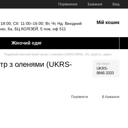
Порівняння
Бажання
Вхід
Мій кошик
18:00; Сб: 11:00–16:00; Вт, Чт, Нд: Вихідний
енко, 6а, БЦ КОЛІЗЕЙ, 5 пов, оф 511
Жіночий одяг
Різдвяний жіночий білий светр з оленями (UKRS-8846), XS, шерсть, акрил
етр з оленями (UKRS-
Артикул
UKRS-
8846-3333
Порівняти
В бажання