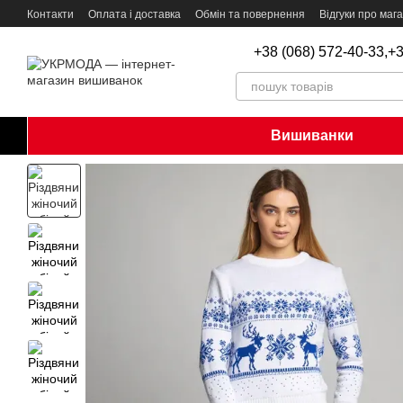
Перейти до основного контенту
Контакти
Оплата і доставка
Обмін та повернення
Відгуки про маг
+38 (068) 572-40-33,
+3
Вишиванки