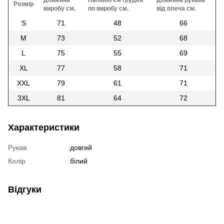
Довжина
Напівоб'єм грудей
Довжина рукава
Розмір
виробу см.
по виробу см.
від плеча см.
S
71
48
66
M
73
52
68
L
75
55
69
XL
77
58
71
XXL
79
61
71
3XL
81
64
72
Характеристики
Рукав
довгий
Колір
білий
Відгуки