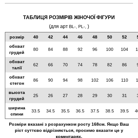
ТАБЛИЦЯ РОЗМІРІВ ЖІНОЧОЇ ФІГУРИ
(для арт
)
BL-, PL-,
розмір
40
42
44
46
48
50
52
обхват
80
84
88
92
96
100
104
1
грудей
обхват
62
66
70
74
78
82
86
талії
обхват
86
90
94
98
102
106
110
стегон
высота
25
26
27
28
29
30
31
грудей
ширина
33.5
34.5
35.5
36.5
37.5
38.5
39.5
4
спини
Розміри вказані з розрахунком росту 168см. Якщо Ваш
ріст суттєво відрізняється, просимо вказати це у
коментарях.