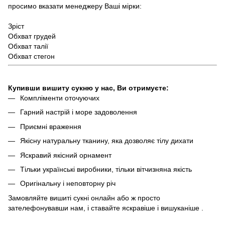
просимо вказати менеджеру Ваші мірки:
Зріст
Обхват грудей
Обхват талії
Обхват стегон
Купивши вишиту сукню
у нас, Ви отримуєте:
Компліменти оточуючих
Гарний настрій і море задоволення
Приємні враження
Якісну натуральну тканину, яка дозволяє тілу дихати
Яскравий якісний орнамент
Тільки українські виробники, тільки вітчизняна якість
Оригінальну і неповторну річ
Замовляйте вишитi сукнi онлайн або ж просто
зателефонувавши нам, і ставайте яскравіше і вишуканіше .