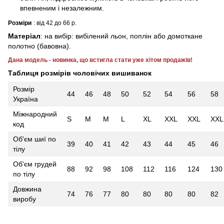
впевненим і незалежним.
Розміри
: від 42 до 66 р.
Матеріал
: на вибір: вибілений льон, поплін або домоткане
полотно (бавовна).
Дана модель - новинка, що встигла стати уже хітом продажів!
Таблиця розмірів чоловічих вишиванок
Розмір
44
46
48
50
52
54
56
58
Україна
Міжнародний
S
M
M
L
XL
XXL
XXL
XXL
код
Об'єм шиї по
39
40
41
42
43
44
45
46
тілу
Об'єм грудей
88
92
98
108
112
116
124
130
по тілу
Довжина
74
76
77
80
80
80
80
82
виробу