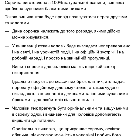
Сорочка виготовлена з 100% натуральної тканини, вишивка
зроблена чудовими блакитними нитками.
Такою вишиванкою буде привід похизуватися перед друзями
та колегами.
Дана сорочка належить до того розряду, якими дійсно
можна хизуватися.
У вишиванці кожен чоловік буде виглядати неперевершено
і на святі, і на урочистій події, і на офіційній зустрічі, і на
робочій нараді, і просто на звичайній прогулянці.
Вишиті сорочки для чоловіків мають широкий спектр
використання:
Ідеально пасують до класичних брюк для тих, хто надає
перевагу офіційному діловому стилю, а також чудово
виглядають в поєднанні з джинсами та іншими сучасними
брюками - для любителів вільного стилю.
Чоловіки теж прагнуть бути оригінальними та вишуканими
в своєму одязі, і вишиванки для чоловіків допомагають
вирішити це питання.
Оригінальна вишивка, що прикрашає сорочку, освіжає
обличчя, підкреслює мужність в чоловікаі і робить його