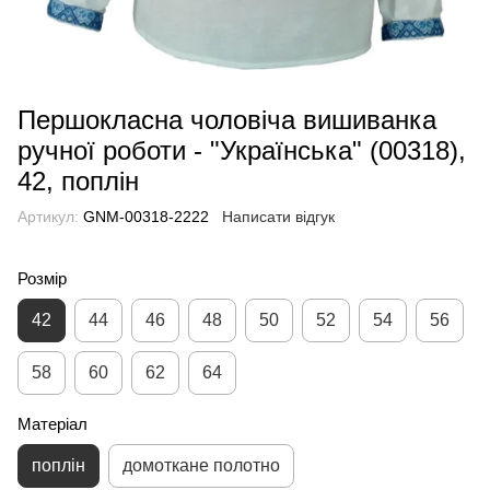
Першокласна чоловіча вишиванка
ручної роботи - "Українська" (00318),
42, поплін
Артикул:
GNM-00318-2222
Написати відгук
Розмір
42
44
46
48
50
52
54
56
58
60
62
64
Матеріал
поплін
домоткане полотно