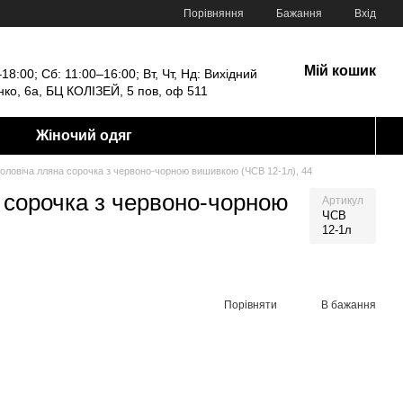
Порівняння
Бажання
Вхід
Мій кошик
18:00; Сб: 11:00–16:00; Вт, Чт, Нд: Вихідний
енко, 6а, БЦ КОЛІЗЕЙ, 5 пов, оф 511
Жіночий одяг
оловіча лляна сорочка з червоно-чорною вишивкою (ЧСВ 12-1л), 44
 сорочка з червоно-чорною
Артикул
ЧСВ
12-1л
Порівняти
В бажання