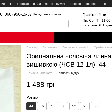
азин
Часті запитання (FAQ)
Договір публічної оферти
Про нас
Блог
8 (066) 956-15-37
Графік роботи:
Передзвонити вам?
Пн, Ср, Пт: 11:00–
Київ, вул. Л. Руд
Головна
Вишиванки
Вишиванки чоловічі
Оригінальна ч
Оригінальна чоловіча лляна
вишивкою (ЧСВ 12-1л), 44
Немає в наявності
Написати відгук
1 488 грн
Розмір
44
46
48
50
52
54
56