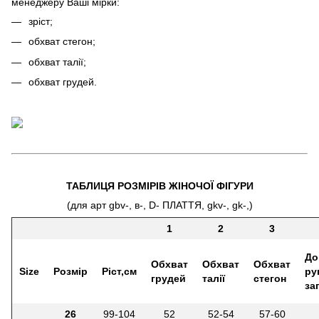
менеджеру Ваші мірки:
зріст;
обхват стегон;
обхват талії;
обхват грудей.
ТАБЛИЦЯ РОЗМІРІВ ЖІНОЧОЇ ФІГУРИ
(для арт gbv-, в-, D- ПЛАТТЯ, gkv-, gk-,)
1
2
3
До
Обхват
Обхват
Обхват
Size
Розмір
Ріст,см
ру
грудей
талії
стегон
за
26
99-104
52
52-54
57-60