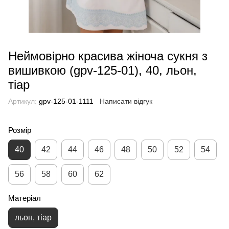
Неймовірно красива жіноча сукня з
вишивкою (gpv-125-01), 40, льон,
тіар
Артикул:
gpv-125-01-1111
Написати відгук
Розмір
40
42
44
46
48
50
52
54
56
58
60
62
Матеріал
льон, тіар