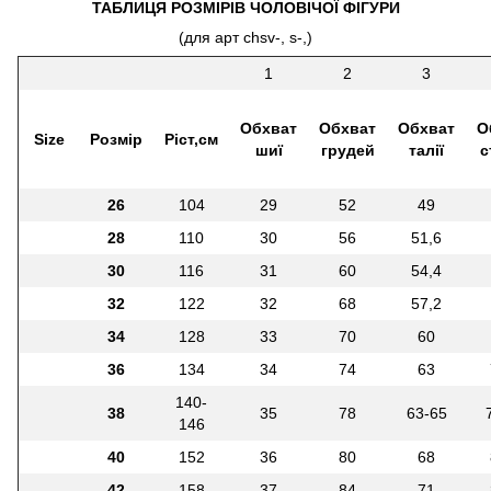
ТАБЛИЦЯ РОЗМІРІВ ЧОЛОВІЧОЇ ФІГУРИ
(для арт chsv-, s-,)
1
2
3
Обхват
Обхват
Обхват
О
Size
Розмір
Ріст,см
шиї
грудей
талії
с
26
104
29
52
49
28
110
30
56
51,6
30
116
31
60
54,4
32
122
32
68
57,2
34
128
33
70
60
36
134
34
74
63
140-
38
35
78
63-65
146
40
152
36
80
68
42
158
37
84
71