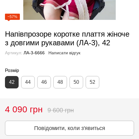
−57%
Напівпрозоре коротке плаття жіноче
з довгими рукавами (ЛА-3), 42
Артикул:
ЛА-3-6666
Написати відгук
Розмір
42
44
46
48
50
52
4 090 грн
9 600 грн
Повідомити, коли з'явиться