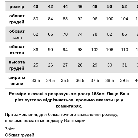
розмір
40
42
44
46
48
50
52
обхват
80
84
88
92
96
100
104
1
грудей
обхват
62
66
70
74
78
82
86
талії
обхват
86
90
94
98
102
106
110
стегон
высота
25
26
27
28
29
30
31
грудей
ширина
33.5
34.5
35.5
36.5
37.5
38.5
39.5
4
спини
Розміри вказані з розрахунком росту 168см. Якщо Ваш
ріст суттєво відрізняється, просимо вказати це у
коментарях.
При замовленні, для більш точного визначення розміру,
просимо вказати менеджеру Ваші мірки:
Зріст
Обхват грудей