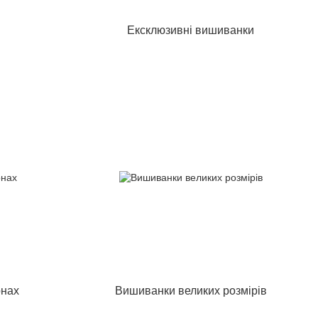
и
Ексклюзивні вишиванки
онах
Вишиванки великих розмірів