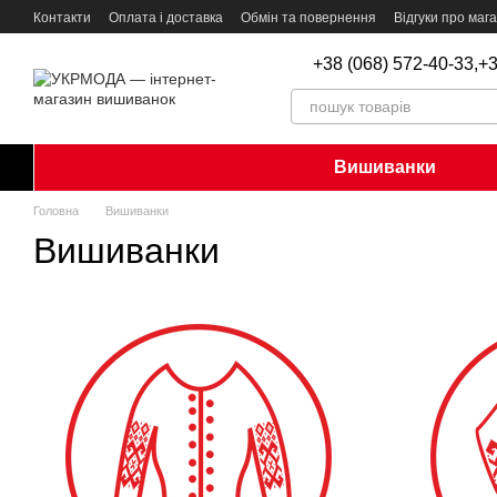
Перейти до основного контенту
Контакти
Оплата і доставка
Обмін та повернення
Відгуки про маг
+38 (068) 572-40-33,
+3
Вишиванки
Головна
Вишиванки
Вишиванки