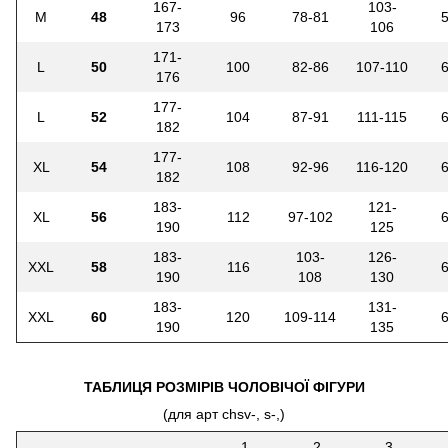
167-
103-
M
48
96
78-81
173
106
171-
L
50
100
82-86
107-110
176
177-
L
52
104
87-91
111-115
182
177-
XL
54
108
92-96
116-120
182
183-
121-
XL
56
112
97-102
190
125
183-
103-
126-
XXL
58
116
190
108
130
183-
131-
XXL
60
120
109-114
190
135
ТАБЛИЦЯ РОЗМІРІВ ЧОЛОВІЧОЇ ФІГУРИ
(для арт chsv-, s-,)
1
2
3