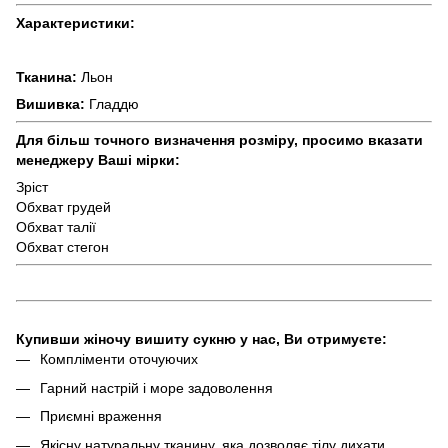
Характеристики:
Тканина:
Льон
Вишивка:
Гладдю
Для більш точного визначення розміру, просимо вказати
менеджеру Ваші мірки:
Зріст
Обхват грудей
Обхват талії
Обхват стегон
Купивши жiночу вишиту сукню у нас, Ви отримуєте:
Компліменти оточуючих
Гарний настрій і море задоволення
Приємні враження
Якісну натуральну тканину, яка дозволяє тілу дихати