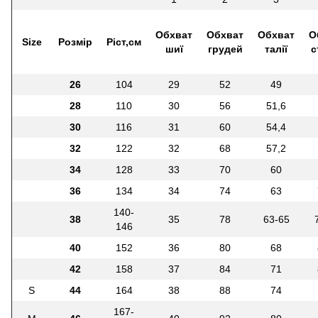
Обхват
Обхват
Обхват
О
Size
Розмір
Ріст,см
шиї
грудей
талії
с
26
104
29
52
49
28
110
30
56
51,6
30
116
31
60
54,4
32
122
32
68
57,2
34
128
33
70
60
36
134
34
74
63
140-
38
35
78
63-65
146
40
152
36
80
68
42
158
37
84
71
S
44
164
38
88
74
167-