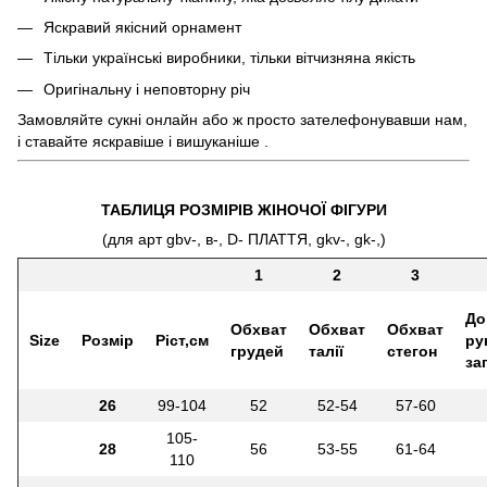
Яскравий якісний орнамент
Тільки українські виробники, тільки вітчизняна якість
Оригінальну і неповторну річ
Замовляйте сукнi онлайн або ж просто зателефонувавши нам,
і ставайте яскравіше і вишуканіше .
ТАБЛИЦЯ РОЗМІРІВ ЖІНОЧОЇ ФІГУРИ
(для арт gbv-, в-, D- ПЛАТТЯ, gkv-, gk-,)
1
2
3
До
Обхват
Обхват
Обхват
Size
Розмір
Ріст,см
ру
грудей
талії
стегон
за
26
99-104
52
52-54
57-60
105-
28
56
53-55
61-64
110