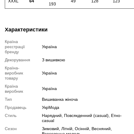
XXXL
64
49
128
123
193
Характеристики
Країна
реєстрації
Україна
бренду
Декорування
З вишивкою
Країна-
виробник
Україна
товару
Країна
Україна
виробник
Тип
Вишиванка жіноча
Продавець
УкрМода
Стиль
Нарядний, Повсякденний (casual), Етно-
casual
Сезон
Зимовий, Літній, Осінній, Весняний,
Всесезонна модель