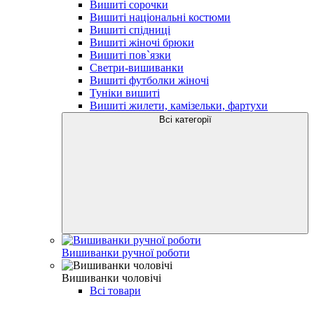
Вишиті сорочки
Вишиті національні костюми
Вишиті спідниці
Вишиті жіночі брюки
Вишиті пов`язки
Светри-вишиванки
Вишиті футболки жіночі
Туніки вишиті
Вишиті жилети, камізельки, фартухи
Всі категорії
Вишиванки ручної роботи
Вишиванки чоловічі
Всі товари