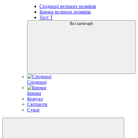
Спідниці великих розмірів
Брюки великих розмірів
Тест Т
Всі категорії
Спідниці
Брюки
Кежуал
Світшоти
Сукні