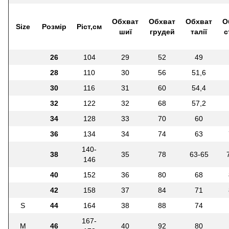
Обхват
Обхват
Обхват
О
Size
Розмір
Ріст,см
шиї
грудей
талії
с
26
104
29
52
49
28
110
30
56
51,6
30
116
31
60
54,4
32
122
32
68
57,2
34
128
33
70
60
36
134
34
74
63
140-
38
35
78
63-65
146
40
152
36
80
68
42
158
37
84
71
S
44
164
38
88
74
167-
M
46
40
92
80