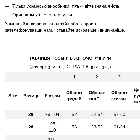
Тільки українські виробники, тільки вітчизняна якість
Оригінальну і неповторну річ
Замовляйте вишиванки онлайн або ж просто
зателефонувавши нам, і ставайте яскравіше і вишуканіше.
ТАБЛИЦЯ РОЗМІРІВ ЖІНОЧОЇ ФІГУРИ
(для арт gbv-, в-, D- ПЛАТТЯ, gkv-, gk-,)
1
2
3
До
Обхват
Обхват
Обхват
Size
Розмір
Ріст,см
ру
грудей
талії
стегон
за
26
99-104
52
52-54
57-60
105-
28
56
53-55
61-64
110
111-