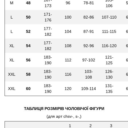
M
48
96
78-81
173
106
171-
L
50
100
82-86
107-110
176
177-
L
52
104
87-91
111-115
182
177-
XL
54
108
92-96
116-120
182
183-
121-
XL
56
112
97-102
190
125
183-
103-
126-
XXL
58
116
190
108
130
183-
131-
XXL
60
120
109-114
190
135
ТАБЛИЦЯ РОЗМІРІВ ЧОЛОВІЧОЇ ФІГУРИ
(для арт chsv-, s-,)
1
2
3