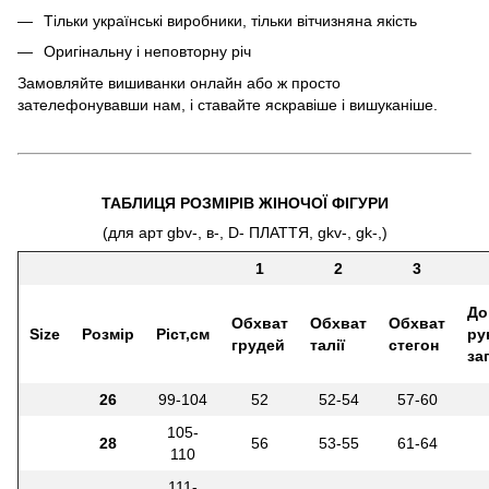
Тільки українські виробники, тільки вітчизняна якість
Оригінальну і неповторну річ
Замовляйте вишиванки онлайн або ж просто
зателефонувавши нам, і ставайте яскравіше і вишуканіше.
ТАБЛИЦЯ РОЗМІРІВ ЖІНОЧОЇ ФІГУРИ
(для арт gbv-, в-, D- ПЛАТТЯ, gkv-, gk-,)
1
2
3
До
Обхват
Обхват
Обхват
Size
Розмір
Ріст,см
ру
грудей
талії
стегон
за
26
99-104
52
52-54
57-60
105-
28
56
53-55
61-64
110
111-