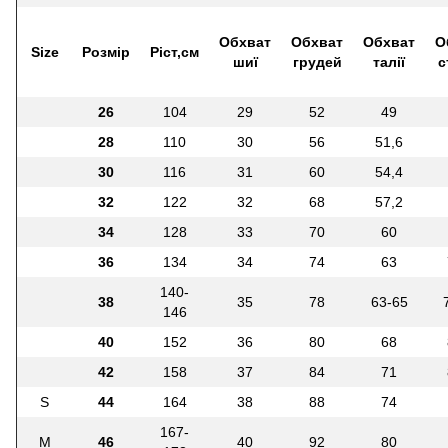
Обхват
Обхват
Обхват
О
Size
Розмір
Ріст,см
шиї
грудей
талії
с
26
104
29
52
49
28
110
30
56
51,6
30
116
31
60
54,4
32
122
32
68
57,2
34
128
33
70
60
36
134
34
74
63
140-
38
35
78
63-65
146
40
152
36
80
68
42
158
37
84
71
S
44
164
38
88
74
167-
M
46
40
92
80