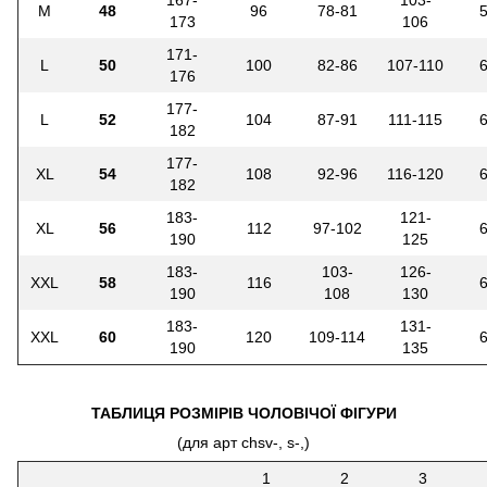
M
48
96
78-81
173
106
171-
L
50
100
82-86
107-110
176
177-
L
52
104
87-91
111-115
182
177-
XL
54
108
92-96
116-120
182
183-
121-
XL
56
112
97-102
190
125
183-
103-
126-
XXL
58
116
190
108
130
183-
131-
XXL
60
120
109-114
190
135
ТАБЛИЦЯ РОЗМІРІВ ЧОЛОВІЧОЇ ФІГУРИ
(для арт chsv-, s-,)
1
2
3