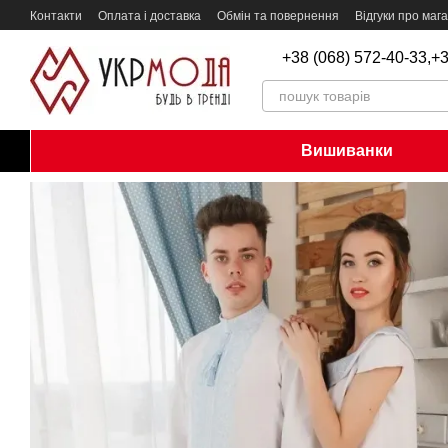
Перейти до основного контенту
Контакти
Оплата і доставка
Обмін та повернення
Відгуки про маг
+38 (068) 572-40-33,
+3
Вишиванки