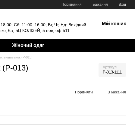
Порівняння
Бажання
Вхід
Мій кошик
18:00; Сб: 11:00–16:00; Вт, Чт, Нд: Вихідний
енко, 6а, БЦ КОЛІЗЕЙ, 5 пов, оф 511
Жіночий одяг
их вишиванок (P-013)
 (P-013)
Артикул
P-013-1111
Порівняти
В бажання