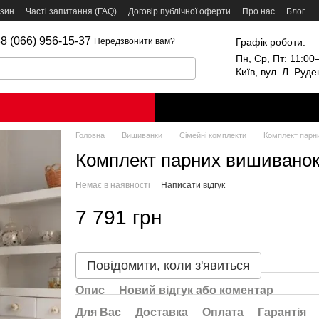
азин
Часті запитання (FAQ)
Договір публічної оферти
Про нас
Блог
8 (066) 956-15-37
Графік роботи:
Передзвонити вам?
Пн, Ср, Пт: 11:00–
Київ, вул. Л. Руд
Головна
Вишиванки
Сімейні комплекти
Комплект парн
Комплект парних вишиванок
Немає в наявності
Написати відгук
7 791 грн
Повідомити, коли з'явиться
Опис
Новий відгук або коментар
Для Вас
Доставка
Оплата
Гарантія