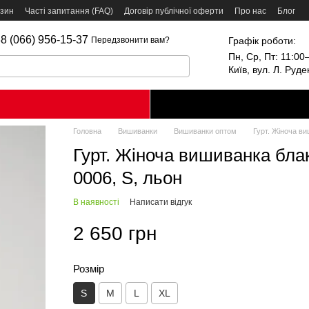
азин
Часті запитання (FAQ)
Договір публічної оферти
Про нас
Блог
8 (066) 956-15-37
Графік роботи:
Передзвонити вам?
Пн, Ср, Пт: 11:00–
Київ, вул. Л. Руд
Головна
Вишиванки
Вишиванки оптом
Гурт. Жіноча ви
Гурт. Жіноча вишиванка блак
0006, S, льон
В наявності
Написати відгук
2 650 грн
Розмір
S
M
L
XL