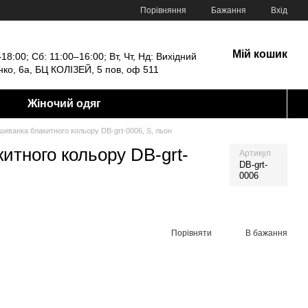
Порівняння
Бажання
Вхід
Мій кошик
18:00; Сб: 11:00–16:00; Вт, Чт, Нд: Вихідний
енко, 6а, БЦ КОЛІЗЕЙ, 5 пов, оф 511
Жіночий одяг
шиванка блакитного кольору DB-grt-0006, S, льон
итного кольору DB-grt-
Артикул
DB-grt-
0006
Порівняти
В бажання