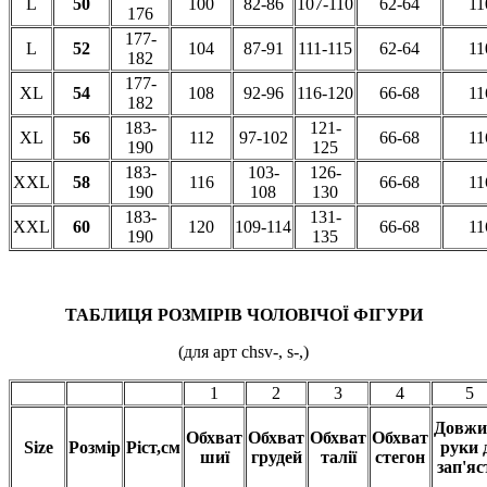
L
50
100
82-86
107-110
62-64
11
176
177-
L
52
104
87-91
111-115
62-64
11
182
177-
XL
54
108
92-96
116-120
66-68
11
182
183-
121-
XL
56
112
97-102
66-68
11
190
125
183-
103-
126-
XXL
58
116
66-68
11
190
108
130
183-
131-
XXL
60
120
109-114
66-68
11
190
135
ТАБЛИЦЯ РОЗМІРІВ ЧОЛОВІЧОЇ ФІГУРИ
(для арт chsv-, s-,)
1
2
3
4
5
Довжи
Обхват
Обхват
Обхват
Обхват
Size
Розмір
Ріст,см
руки 
шиї
грудей
талії
стегон
зап'яс