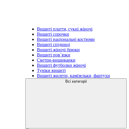
Вишиті плаття, сукні жіночі
Вишиті сорочки
Вишиті національні костюми
Вишиті спідниці
Вишиті жіночі брюки
Вишиті пов`язки
Светри-вишиванки
Вишиті футболки жіночі
Туніки вишиті
Вишиті жилети, камізельки, фартухи
Всі категорії