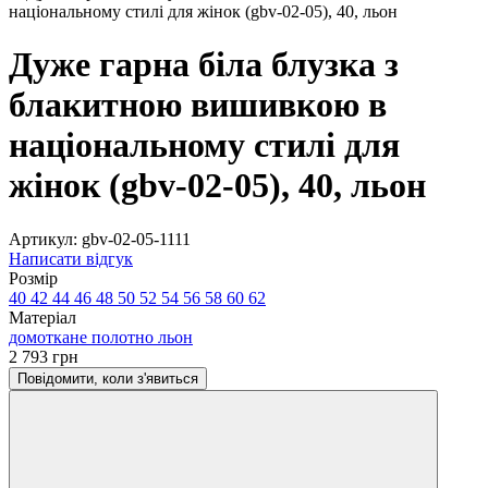
Дуже гарна біла блузка з
блакитною вишивкою в
національному стилі для
жінок (gbv-02-05), 40, льон
Артикул:
gbv-02-05-1111
Написати відгук
Розмір
40
42
44
46
48
50
52
54
56
58
60
62
Матеріал
домоткане полотно
льон
2 793 грн
Повідомити, коли з'явиться