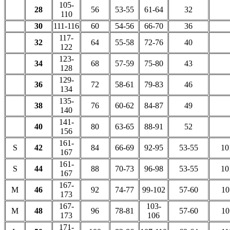
105-
28
56
53-55
61-64
32
110
30
111-116
60
54-56
66-70
36
117-
32
64
55-58
72-76
40
122
123-
34
68
57-59
75-80
43
128
129-
36
72
58-61
79-83
46
134
135-
38
76
60-62
84-87
49
140
141-
40
80
63-65
88-91
52
156
161-
S
42
84
66-69
92-95
53-55
10
167
161-
S
44
88
70-73
96-98
53-55
10
167
167-
M
46
92
74-77
99-102
57-60
10
173
167-
103-
M
48
96
78-81
57-60
10
173
106
171-