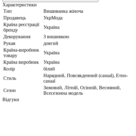
Характеристики
Тип
Вишиванка жіноча
Продавець
УкрМода
Країна реєстрації
Україна
бренду
Декорування
З вишивкою
Рукав
довгий
Країна-виробник
Україна
товару
Країна виробник
Україна
Колір
білий
Нарядний, Повсякденний (casual), Етно-
Стиль
casual
Зимовий, Літній, Осінній, Весняний,
Сезон
Всесезонна модель
Відгуки