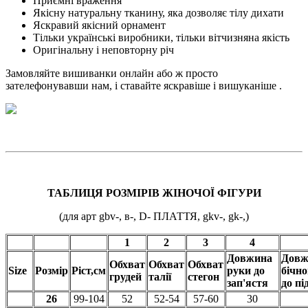
Приємні враження
Якісну натуральну тканину, яка дозволяє тілу дихати
Яскравий якісний орнамент
Тільки українські виробники, тільки вітчизняна якість
Оригінальну і неповторну річ
Замовляйте вишиванки онлайн або ж просто
зателефонувавши нам, і ставайте яскравіше і вишуканіше .
ТАБЛИЦЯ РОЗМІРІВ ЖІНОЧОЇ ФІГУРИ
(для арт gbv-, в-, D- ПЛАТТЯ, gkv-, gk-,)
1
2
3
4
Довжина
Довж
Обхват
Обхват
Обхват
Size
Розмір
Ріст,см
руки до
бічн
грудей
талії
стегон
зап'ястя
до пі
26
99-104
52
52-54
57-60
30