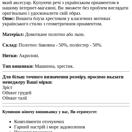
який аксесуар. Купуючи речі з українським орнаментом в
нашому інтернет-магазині, Ви зможете без проблем виглядати
оригінально і удосконалити свій образ.
Опис:
Вишита блуза хрестиком у класичних мотивах
українського стилю з геометричним орнаментом.
Матеріал:
Домоткане полотно або льон.
Склад:
Полотно: бавовна - 50%, поліестер - 50%.
Нитки:
Акрилові.
Тип вишивки:
Машинна, хрестик.
Для більш точного визначення розміру, просимо вказати
менеджеру Ваші мірки:
Зріст
Обхват грудей
Обхват талії
Купивши жiночу вишиванку у нас, Ви отримуєте:
Компліменти оточуючих
Гарний настрій і море задоволення