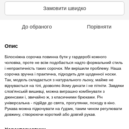
Замовити швидко
До обраного
Порівняти
Опис
Білосніжна сорочка повинна бути у гардеробі кожного
чоловіка, проте не всім подобається надто формальний стиль
і непрактичність таких сорочок. Ми вирішили проблему. Наша
сорочка зручна і практична, підходить для щоденної носки.
Так, модель складається з натурального льону, майже не
відчувається на тілі, дозволяє йому дихати і не пітніти. Завдяки
слов'янській вишивці, можна виграшно комбінувати з
джинсами і, звичайно ж, з класичними брюками. Річ
універсальна - підійде до свята, прогулянки, походу в кіно.
Рукава можна підкочувати на ґудзик, таким чином регулювати
довжину, створюючи короткий або довгий рукав.