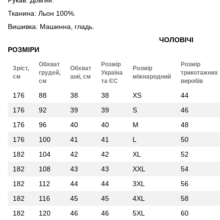
Рукав: Довгий.
Тканина: Льон 100%.
Вишивка: Машинна, гладь.
ЧОЛОВІЧІ
РОЗМІРИ
Обхват
Розмір
Розмір
Зріст,
Обхват
Розмір
грудей,
Україна
трикотажних
см
шиї, см
міжнародний
см
та ЄС
виробів
176
88
38
38
XS
44
176
92
39
39
S
46
176
96
40
40
M
48
176
100
41
41
L
50
182
104
42
42
XL
52
182
108
43
43
XXL
54
182
112
44
44
3XL
56
182
116
45
45
4XL
58
182
120
46
46
5XL
60