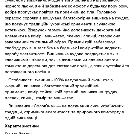
сучасному виконанні. Модель виготовлена з натурального
чорного льону, який забезпечує комфорт у будь-яку пору року,
добре пропускає повітря та приємний до тіла. Головною
окрасою сорочки є вишукана багатоколірна вишивка на грудях,
що поєднує традиційні українські орнаменти з сучасною
естетикою. Візерунок гармонійно доповнюють декоративні
елементи на комірі, манжетах, плечах і спинці, створюючи
завершений та стильний образ. Прямий крій забезпечує
свободу рухів, а застібка на ґудзиках і комір-стійка додають
виробу елегантності. Вишиванка чудово поєднується як із
класичними штанами, так і з джинсами чи лляним одягом,
тому стане доречною для святкових подій, ділових зустрічей та
повсякденного носіння.
Особливості: тканина -100% натуральний льон; колір
-чорний; вишивка - багатоколірний традиційний
орнамент.; комір стійка; крій прямий; вишивка на грудях,
плечах, спинці, комірі та манжетах.
Вишиванка «Солов’їна» — це поєднання сили українських
традицій, стриманої елегантності та природного комфорту в
одній вишиванці.
Характеристики