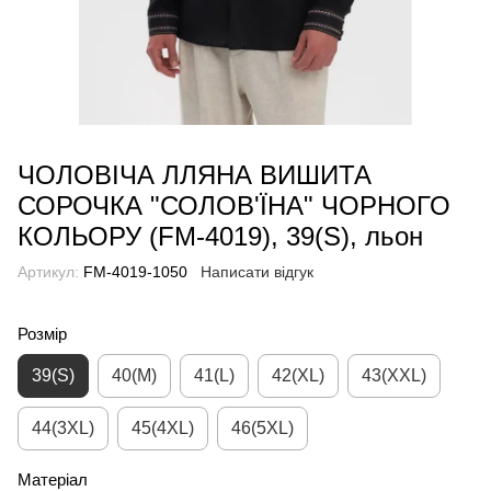
ЧОЛОВІЧА ЛЛЯНА ВИШИТА
СОРОЧКА "СОЛОВ'ЇНА" ЧОРНОГО
КОЛЬОРУ (FM-4019), 39(S), льон
Артикул:
FM-4019-1050
Написати відгук
Розмір
39(S)
40(M)
41(L)
42(XL)
43(XXL)
44(3XL)
45(4XL)
46(5XL)
Матеріал