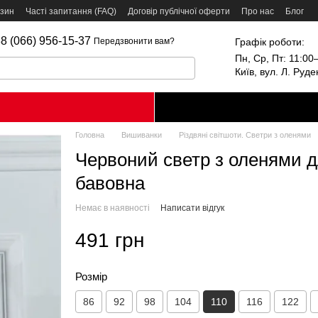
азин
Часті запитання (FAQ)
Договір публічної оферти
Про нас
Блог
8 (066) 956-15-37
Графік роботи:
Передзвонити вам?
Пн, Ср, Пт: 11:00–
Київ, вул. Л. Руд
Головна
Вишиванки
Різдвяні світшоти. Светри з оленями
Червоний светр з оленями дл
бавовна
Немає в наявності
Написати відгук
491 грн
Розмір
86
92
98
104
110
116
122