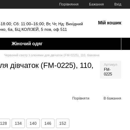
Порівняння
Бажання
Вхід
Мій кошик
18:00; Сб: 11:00–16:00; Вт, Чт, Нд: Вихідний
енко, 6а, БЦ КОЛІЗЕЙ, 5 пов, оф 511
Жіночий одяг
Червоний светр з оленями для дівчаток (FM-0225), 110, бавовна
я дівчаток (FM-0225), 110,
Артикул
FM-
0225
Порівняти
В бажання
128
134
140
146
152