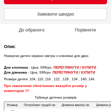
Замовити швидко
До обраного
Порівняти
Опис
Новорічні дитячі червоні светри з оленями для двох.
Для хлопчика
- Ціна: 599грн.
ПЕРЕГЛЯНУТИ / КУПИТИ
Для дівчинки
- Ціна: 599грн.
ПЕРЕГЛЯНУТИ / КУПИТИ
Розміри дитячі: 104, 110, 116 , 122 , 128 , 134 , 140, 146
При замовленні обов'язково вказуйте розмір у
коментарях !!!
Таблиця дитячих розмірів
Розмыр
Полуобхват грудей см.
Довжина виробу см.
Довжина р