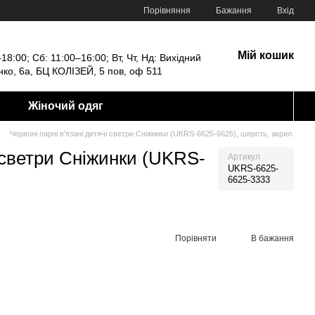
Порівняння
Бажання
Вхід
Мій кошик
18:00; Сб: 11:00–16:00; Вт, Чт, Нд: Вихідний
енко, 6а, БЦ КОЛІЗЕЙ, 5 пов, оф 511
Жіночий одяг
Червоні парні в'язані дитячі светри Сніжинки (UKRS-6625-6625), шерсть, акрил
і светри Сніжинки (UKRS-
Артикул
UKRS-6625-
6625-3333
Порівняти
В бажання