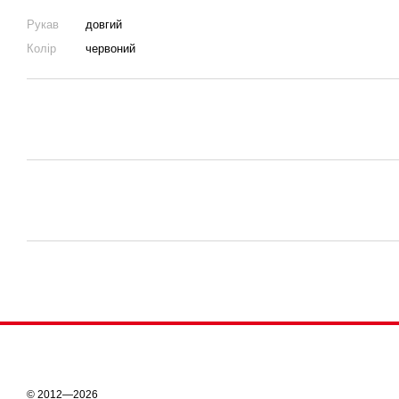
Рукав
довгий
Колір
червоний
© 2012—2026