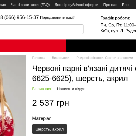
азин
Часті запитання (FAQ)
Договір публічної оферти
Про нас
Блог
8 (066) 956-15-37
Графік роботи:
Передзвонити вам?
Пн, Ср, Пт: 11:00–
Київ, вул. Л. Руд
Головна
Вишиванки
Різдвяні світшоти. Светри з оленями
Червоні парні в'язані дитяч
6625-6625), шерсть, акрил
В наявності
Написати відгук
2 537 грн
Матеріал
шерсть, акрил