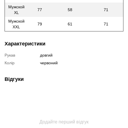
Мужской
77
58
71
XL
Мужской
79
61
71
XXL
Характеристики
Рукав
довгий
Колір
червоний
Відгуки
Додайте перший відгук