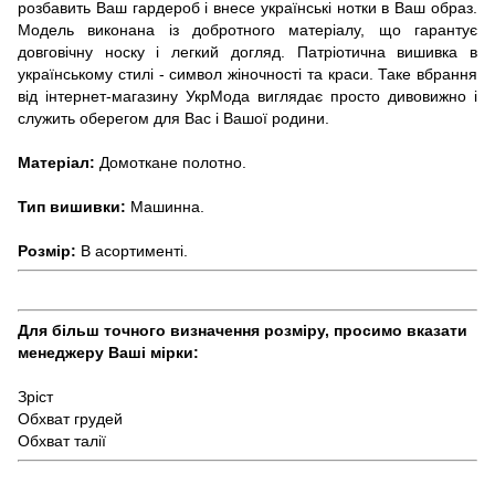
розбавить Ваш гардероб і внесе українські нотки в Ваш образ.
Модель виконана із добротного матеріалу, що гарантує
довговічну носку і легкий догляд. Патріотична вишивка в
українському стилі - символ жіночності та краси. Таке вбрання
від інтернет-магазину УкрМода виглядає просто дивовижно і
служить оберегом для Вас і Вашої родини.
Матеріал:
Домоткане полотно.
Тип вишивки:
Машинна.
Розмір:
В асортименті.
Для більш точного визначення розміру, просимо вказати
менеджеру Ваші мірки:
Зріст
Обхват грудей
Обхват талії