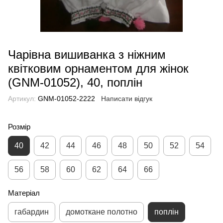
Чарівна вишиванка з ніжним
квітковим орнаментом для жінок
(GNM-01052), 40, поплін
Артикул:
GNM-01052-2222
Написати відгук
Розмір
40
42
44
46
48
50
52
54
56
58
60
62
64
66
Матеріал
габардин
домоткане полотно
поплін