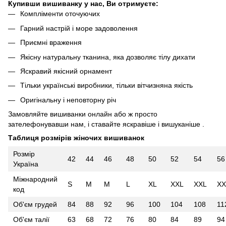
Купивши вишиванку у нас, Ви отримуєте:
Компліменти оточуючих
Гарний настрій і море задоволення
Приємні враження
Якісну натуральну тканина, яка дозволяє тілу дихати
Яскравий якісний орнамент
Тільки українські виробники, тільки вітчизняна якість
Оригінальну і неповторну річ
Замовляйте вишиванки онлайн або ж просто
зателефонувавши нам, і ставайте яскравіше і вишуканіше .
Таблиця розмірів жіночих вишиванок
Розмір
42
44
46
48
50
52
54
56
Україна
Міжнародний
S
M
M
L
XL
XXL
XXL
XX
код
Об'єм грудей
84
88
92
96
100
104
108
11
Об'єм талії
63
68
72
76
80
84
89
94