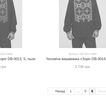
-0013-9999
Артикул: DB-0014-9999
орі» DB-0013, S, льон
Чоловіча вишиванка «Зорі» DB-0014,
 грн
2 730 грн
Назад
1
...
5
6
Впе