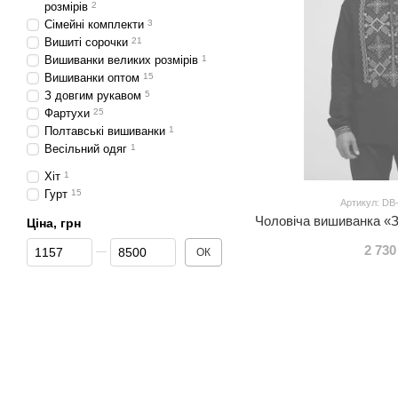
розмірів
2
Сімейні комплекти
3
Вишиті сорочки
21
Вишиванки великих розмірів
1
Вишиванки оптом
15
З довгим рукавом
5
Фартухи
25
Полтавські вишиванки
1
Весільний одяг
1
Хіт
1
Гурт
15
Артикул: DB
Чоловіча вишиванка «З
Ціна, грн
Від Ціна, грн
До Ціна, грн
2 730
ОК