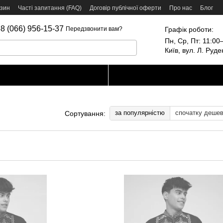
азин
Часті запитання (FAQ)
Договір публічної оферти
Про нас
Блог
8 (066) 956-15-37
Графік роботи:
Передзвонити вам?
Пн, Ср, Пт: 11:00–
Київ, вул. Л. Руд
за популярністю
спочатку деше
Сортування: