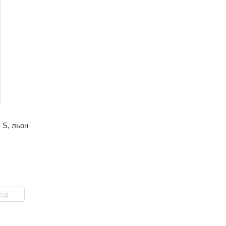
 S, льон
ред