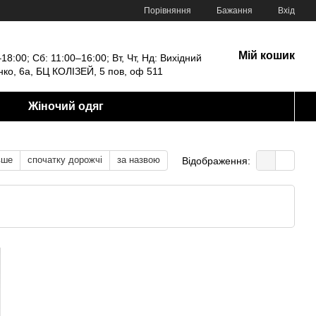
Порівняння
Бажання
Вхід
Мій кошик
18:00; Сб: 11:00–16:00; Вт, Чт, Нд: Вихідний
енко, 6а, БЦ КОЛІЗЕЙ, 5 пов, оф 511
Жіночий одяг
вше
спочатку дорожчі
за назвою
Відображення: