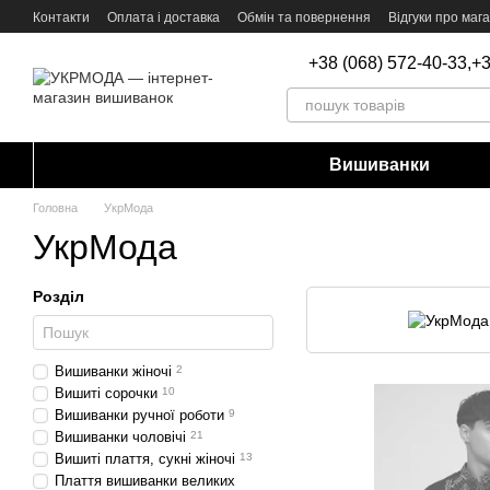
Перейти до основного контенту
Контакти
Оплата і доставка
Обмін та повернення
Відгуки про маг
+38 (068) 572-40-33,
+3
Вишиванки
Головна
УкрМода
УкрМода
Розділ
Вишиванки жіночі
2
Вишиті сорочки
10
Вишиванки ручної роботи
9
Вишиванки чоловічі
21
Вишиті плаття, сукні жіночі
13
Плаття вишиванки великих