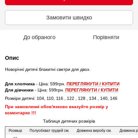
Замовити швидко
До обраного
Порівняти
Опис
Новорічні дитячі блакитні светри для двох.
Для хлопчика
- Ціна: 599грн.
ПЕРЕГЛЯНУТИ / КУПИТИ
Для дівчинки
- Ціна: 599грн.
ПЕРЕГЛЯНУТИ / КУПИТИ
Розміри дитячі: 104, 110, 116 , 122 , 128 , 134 , 140, 146
При замовленні обов'язково вказуйте розмір у
коментарях !!!
Таблиця дитячих розмірів
Розмыр
Полуобхват грудей см.
Довжина виробу см.
Довжина р