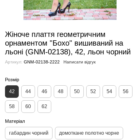
Жіноче плаття геометричним
орнаментом "Бохо" вишиваний на
льоні (GNM-02138), 42, льон чорний
Артикул:
GNM-02138-2222
Написати відгук
Розмір
42
44
46
48
50
52
54
56
58
60
62
Матеріал
габардин чорний
домоткане полотно чорне