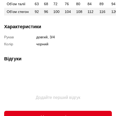
Об'єм талії
63
68
72
76
80
84
89
94
Об'єм стегон
92
96
100
104
108
112
116
12
Характеристики
Рукав
довгий, 3/4
Колір
чорний
Відгуки
Додайте перший відгук