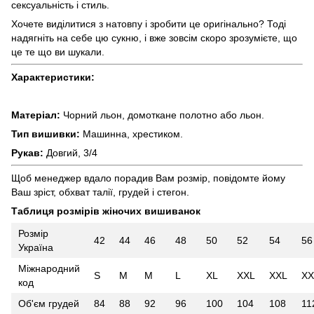
сексуальність і стиль.
Хочете виділитися з натовпу і зробити це оригінально? Тоді
надягніть на себе цю сукню, і вже зовсім скоро зрозумієте, що
це те що ви шукали.
Характеристики:
Матеріал:
Чорний льон, домоткане полотно або льон.
Тип вишивки:
Машинна, хрестиком.
Рукав:
Довгий, 3/4
Щоб менеджер вдало порадив Вам розмір, повідомте йому
Ваш зріст, обхват талії, грудей і стегон.
Таблиця розмірів жіночих вишиванок
Розмір
42
44
46
48
50
52
54
56
Україна
Міжнародний
S
M
M
L
XL
XXL
XXL
XX
код
Об'єм грудей
84
88
92
96
100
104
108
11