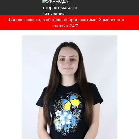
Шановні клієнти, в сб офіс не працюватиме. Замовлення
онлайн 24/7