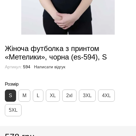
Жіноча футболка з принтом
«Метелики», чорна (es-594), S
Артикул:
594
Написати відгук
Розмір
S
M
L
XL
2xl
3XL
4XL
5XL