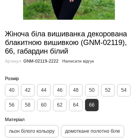
Жіноча біла вишиванка декорована
блакитною вишивкою (GNM-02119),
66, габардин білий
Артикул:
GNM-02119-2222
Написати відгук
Розмір
40
42
44
46
48
50
52
54
56
58
60
62
64
66
Матеріал
льон білого кольору
домоткане полотно біле