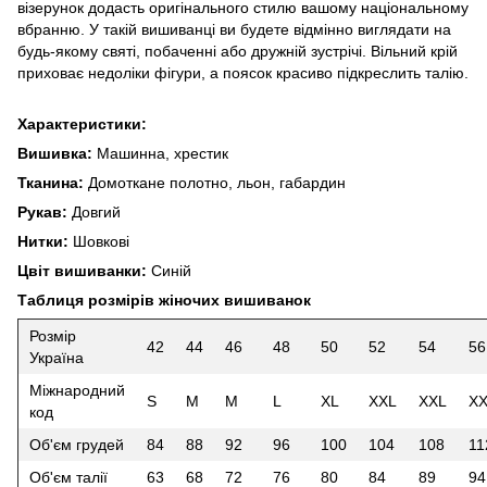
візерунок додасть оригінального стилю вашому національному
вбранню. У такій вишиванці ви будете відмінно виглядати на
будь-якому святі, побаченні або дружній зустрічі. Вільний крій
приховає недоліки фігури, а поясок красиво підкреслить талію.
Характеристики:
Вишивка:
Машинна, хрестик
Тканина:
Домоткане полотно, льон, габардин
Рукав:
Довгий
Нитки:
Шовкові
Цвіт вишиванки:
Синій
Таблиця розмірів жіночих вишиванок
Розмір
42
44
46
48
50
52
54
56
Україна
Міжнародний
S
M
M
L
XL
XXL
XXL
X
код
Об'єм грудей
84
88
92
96
100
104
108
11
Об'єм талії
63
68
72
76
80
84
89
94